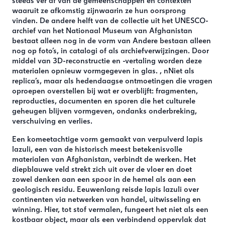
steeds ver af van de gemeenschappen en contexten
waaruit ze afkomstig zijnwaarin ze hun oorsprong
vinden. De andere helft van de collectie uit het UNESCO-
archief van het Nationaal Museum van Afghanistan
bestaat alleen nog in de vorm van Andere bestaan alleen
nog op foto’s, in catalogi of als archiefverwijzingen. Door
middel van 3D-reconstructie en -vertaling worden deze
materialen opnieuw vormgegeven in glas. , nNiet als
replica’s, maar als hedendaagse ontmoetingen die vragen
oproepen overstellen bij wat er overblijft: fragmenten,
reproducties, documenten en sporen die het culturele
geheugen blijven vormgeven, ondanks onderbreking,
verschuiving en verlies.
Een komeetachtige vorm gemaakt van verpulverd lapis
lazuli, een van de historisch meest betekenisvolle
materialen van Afghanistan, verbindt de werken. Het
diepblauwe veld strekt zich uit over de vloer en doet
zowel denken aan een spoor in de hemel als aan een
geologisch residu. Eeuwenlang reisde lapis lazuli over
continenten via netwerken van handel, uitwisseling en
winning. Hier, tot stof vermalen, fungeert het niet als een
kostbaar object, maar als een verbindend oppervlak dat