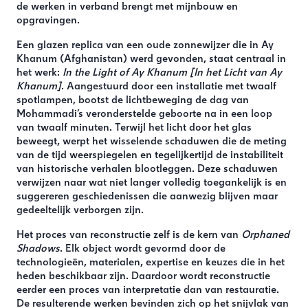
de werken in verband brengt met mijnbouw en
opgravingen.
Een glazen replica van een oude zonnewijzer die in Ay
Khanum (Afghanistan) werd gevonden, staat centraal in
het werk:
In the Light of Ay Khanum [In het Licht van Ay
Khanum]
. Aangestuurd door een installatie met twaalf
spotlampen, bootst de lichtbeweging de dag van
Mohammadi’s veronderstelde geboorte na in een loop
van twaalf minuten. Terwijl het licht door het glas
beweegt, werpt het wisselende schaduwen die de meting
van de tijd weerspiegelen en tegelijkertijd de instabiliteit
van historische verhalen blootleggen. Deze schaduwen
verwijzen naar wat niet langer volledig toegankelijk is en
suggereren geschiedenissen die aanwezig blijven maar
gedeeltelijk verborgen zijn.
Het proces van reconstructie zelf is de kern van
Orphaned
Shadows
. Elk object wordt gevormd door de
technologieën, materialen, expertise en keuzes die in het
heden beschikbaar zijn. Daardoor wordt reconstructie
eerder een proces van interpretatie dan van restauratie.
De resulterende werken bevinden zich op het snijvlak van