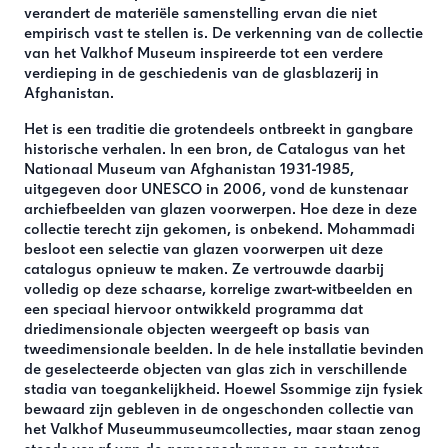
verandert de materiële samenstelling ervan die niet
empirisch vast te stellen is. De verkenning van de collectie
van het Valkhof Museum inspireerde tot een verdere
verdieping in de geschiedenis van de glasblazerij in
Afghanistan.
Het is een traditie die grotendeels ontbreekt in gangbare
historische verhalen. In een bron, de Catalogus van het
Nationaal Museum van Afghanistan 1931-1985,
uitgegeven door UNESCO in 2006, vond de kunstenaar
archiefbeelden van glazen voorwerpen. Hoe deze in deze
collectie terecht zijn gekomen, is onbekend. Mohammadi
besloot een selectie van glazen voorwerpen uit deze
catalogus opnieuw te maken. Ze vertrouwde daarbij
volledig op deze schaarse, korrelige zwart-witbeelden en
een speciaal hiervoor ontwikkeld programma dat
driedimensionale objecten weergeeft op basis van
tweedimensionale beelden. In de hele installatie bevinden
de geselecteerde objecten van glas zich in verschillende
stadia van toegankelijkheid. Hoewel Ssommige zijn fysiek
bewaard zijn gebleven in de ongeschonden collectie van
het Valkhof Museummuseumcollecties, maar staan zenog